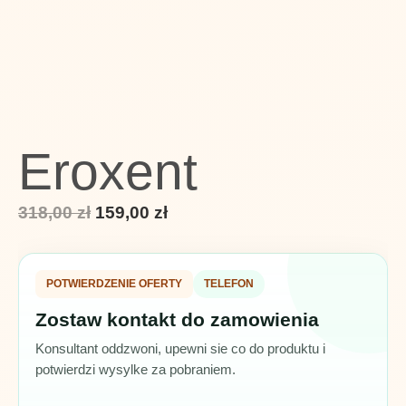
Eroxent
Pierwotna
Aktualna
318,00
zł
159,00
zł
cena
cena
wynosiła:
wynosi:
POTWIERDZENIE OFERTY
TELEFON
318,00 zł.
159,00 zł.
Zostaw kontakt do zamowienia
Konsultant oddzwoni, upewni sie co do produktu i
potwierdzi wysylke za pobraniem.